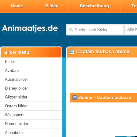
Home
Bilder
Beschreibung
Te
Alle 
Captain tsubasa anime
Bilder
Avatare
Ausmalbilder
Disney bilder
Glitzer bilder
Anime
»
Captain tsubasa
Ostern bilder
Wallpapers
Namen bilder
Alphabete