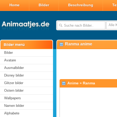
Home
Bilder
Beschreibung
Te
Alle 
Ranma anime
Bilder
Avatare
Ausmalbilder
Disney bilder
Glitzer bilder
Anime
»
Ranma
Ostern bilder
Wallpapers
Namen bilder
Alphabete