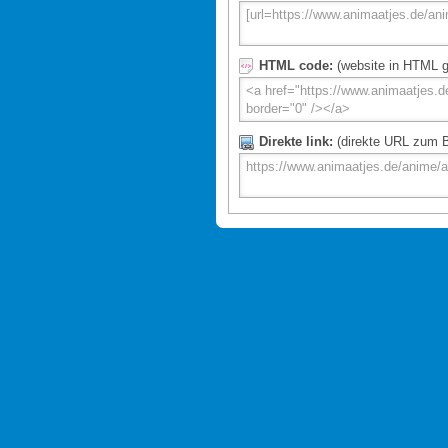
HTML code:
(website in HTML g
Direkte link:
(direkte URL zum Bi