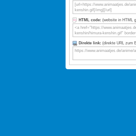
HTML code:
(website in HTML g
Direkte link:
(direkte URL zum Bi