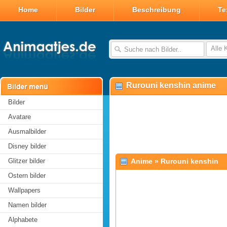
Home
Bilder
Beschreibung
Te
Alle 
Rurouni kenshin anime
Bilder
Avatare
Ausmalbilder
Disney bilder
Glitzer bilder
Anime
»
Rurouni kenshin
Ostern bilder
Wallpapers
Namen bilder
Alphabete