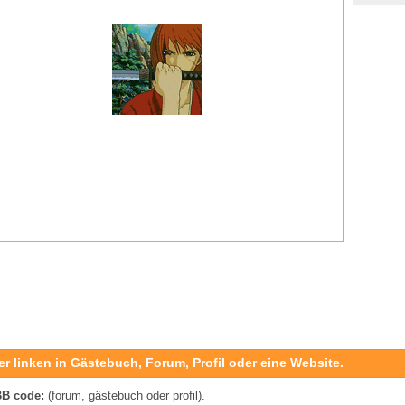
er linken in Gästebuch, Forum, Profil oder eine Website.
B code:
(forum, gästebuch oder profil).