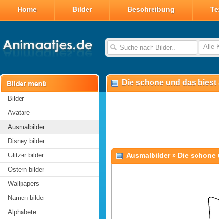
Home
Bilder
Beschreibung
Te
Alle 
Die schone und das biest
Bilder
Avatare
Ausmalbilder
Disney bilder
Glitzer bilder
Ausmalbilder
»
Die schone 
Ostern bilder
Wallpapers
Namen bilder
Alphabete