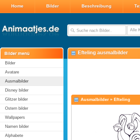
Home
Bilder
Beschreibung
Te
Alle 
Efteling ausmalbilder
Bilder
Avatare
Ausmalbilder
Disney bilder
Glitzer bilder
Ausmalbilder
»
Efteling
Ostern bilder
Wallpapers
Namen bilder
Alphabete