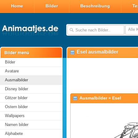
Home
Bilder
Beschreibung
Te
Alle 
Esel ausmalbilder
Bilder
Avatare
Ausmalbilder
Disney bilder
Glitzer bilder
Ausmalbilder
»
Esel
Ostern bilder
Wallpapers
Namen bilder
Alphabete