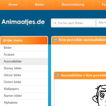
Home
Bilder
Beschreibung
Te
Alle 
Kim possible ausmalbilde
Bilder
Avatare
Ausmalbilder
Disney bilder
Glitzer bilder
Ausmalbilder
»
Kim possibl
Ostern bilder
Wallpapers
Namen bilder
Alphabete