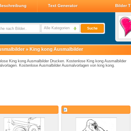
Beschreibung
Text Generator
Bilder 
Valentin Glitzer Bilder
Valentin Bilder
Alle Kategorien
Suche
Valentin Smileys
Disney Valentin Bilder
smalbilder
»
King kong Ausmalbilder
lose King kong Ausmalbilder Drucken. Kostenlose King kong Ausmalbilder
lvorlagen. Kostenlose Ausmalbilder Ausmalvorlagen von king kong.