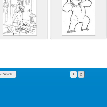
« Zurück
1
2