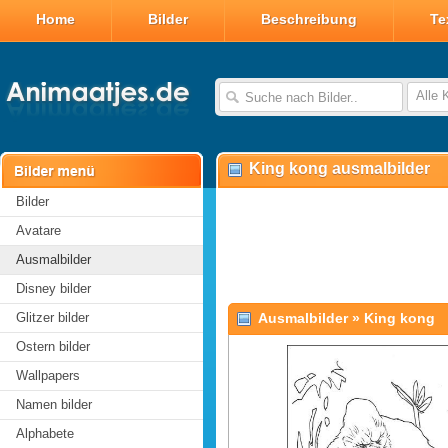
Home
Bilder
Beschreibung
Te
Alle 
King kong ausmalbilder
Bilder
Avatare
Ausmalbilder
Disney bilder
Glitzer bilder
Ausmalbilder
»
King kong
Ostern bilder
Wallpapers
Namen bilder
Alphabete