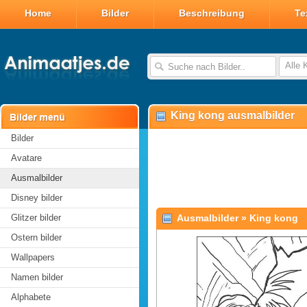
Home
Bilder
Beschreibung
Te
Alle 
King kong ausmalbilder
Bilder
Avatare
Ausmalbilder
Disney bilder
Glitzer bilder
Ausmalbilder
»
King kong
Ostern bilder
Wallpapers
Namen bilder
Alphabete