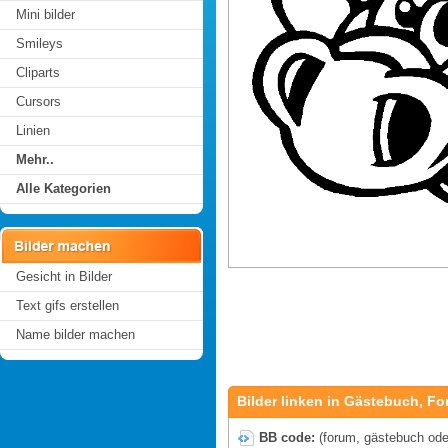
Mini bilder
Smileys
Cliparts
Cursors
Linien
Mehr..
Alle Kategorien
Gesicht in Bilder
Text gifs erstellen
Name bilder machen
Bilder linken in Gästebuch, Fo
BB code:
(forum, gästebuch oder 