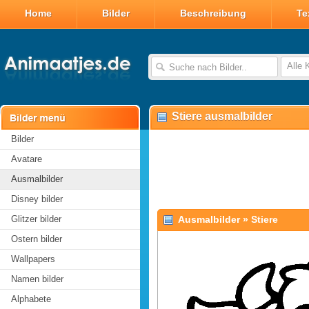
Home
Bilder
Beschreibung
Te
Alle 
Stiere ausmalbilder
Bilder
Avatare
Ausmalbilder
Disney bilder
Glitzer bilder
Ausmalbilder
»
Stiere
Ostern bilder
Wallpapers
Namen bilder
Alphabete