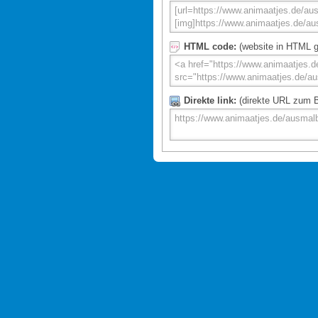
HTML code:
(website in HTML g
Direkte link:
(direkte URL zum Bi