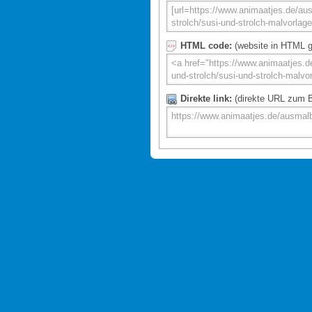
HTML code:
(website in HTML g
Direkte link:
(direkte URL zum Bi