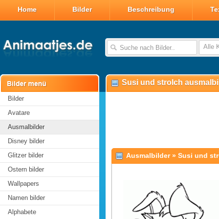
Home
Bilder
Beschreibung
Te
Alle 
Susi und strolch ausmalbi
Bilder
Avatare
Ausmalbilder
Disney bilder
Glitzer bilder
Ausmalbilder
»
Susi und st
Ostern bilder
Wallpapers
Namen bilder
Alphabete