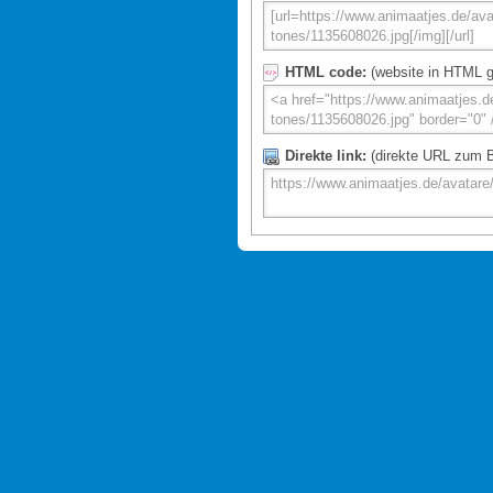
HTML code:
(website in HTML g
Direkte link:
(direkte URL zum Bi