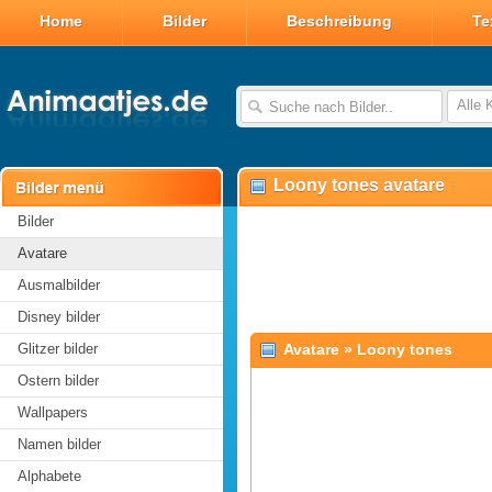
Home
Bilder
Beschreibung
Te
Alle 
Loony tones avatare
Bilder
Avatare
Ausmalbilder
Disney bilder
Glitzer bilder
Avatare
»
Loony tones
Ostern bilder
Wallpapers
Namen bilder
Alphabete