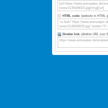
HTML code:
(website in HTML g
Direkte link:
(direkte URL zum Bi