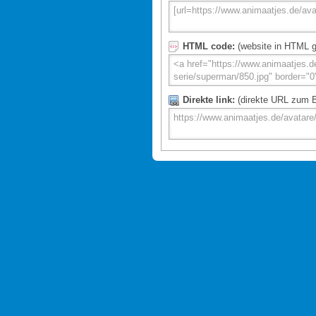
HTML code:
(website in HTML g
Direkte link:
(direkte URL zum Bi