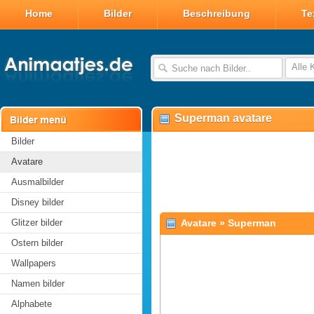
Home
Bilder
Beschreibung
Te
Alle 
Superman avatare
Bilder
Avatare
Ausmalbilder
Disney bilder
Glitzer bilder
Avatare
»
Superman
Ostern bilder
Wallpapers
Namen bilder
Alphabete