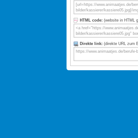
HTML code:
(website in HTML g
Direkte link:
(direkte URL zum Bi