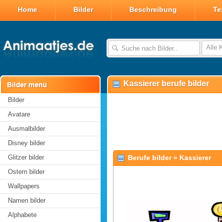
Home
Bilder
Beschreibung
Te
Alle 
Kassierer berufe bilder
Bilder
Avatare
Ausmalbilder
Disney bilder
Glitzer bilder
Berufe bilder
»
Kassierer
Ostern bilder
Wallpapers
Namen bilder
Alphabete