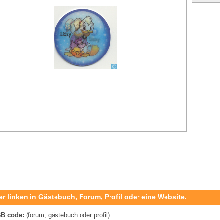
er linken in Gästebuch, Forum, Profil oder eine Website.
B code:
(forum, gästebuch oder profil).