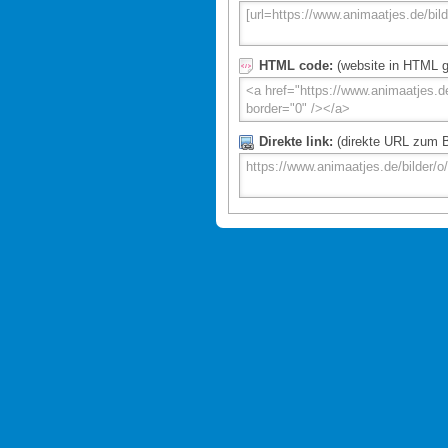
HTML code:
(website in HTML g
Direkte link:
(direkte URL zum Bi