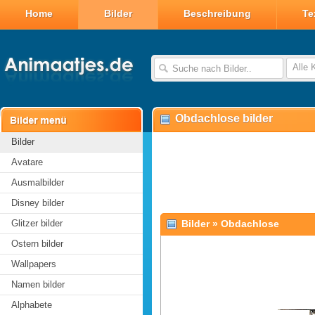
Home
Bilder
Beschreibung
Te
Alle 
Obdachlose bilder
Bilder
Avatare
Ausmalbilder
Disney bilder
Glitzer bilder
Bilder
»
Obdachlose
Ostern bilder
Wallpapers
Namen bilder
Alphabete