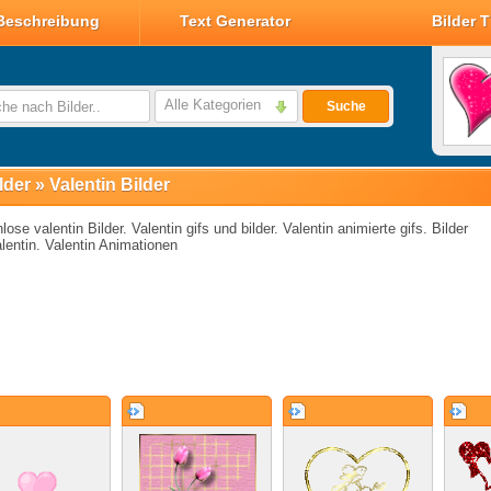
Beschreibung
Text Generator
Bilder 
Valentin Glitzer Bilder
Valentin Bilder
Alle Kategorien
Suche
Valentin Smileys
Disney Valentin Bilder
lder
»
Valentin Bilder
lose valentin Bilder. Valentin gifs und bilder. Valentin animierte gifs. Bilder
lentin. Valentin Animationen