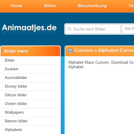
Home
Bilder
Beschreibung
Te
Alle 
Cursors
»
Alphabet Curso
Bilder
Alphabet Maus Cursors. Download Gra
Alphabet.
Avatare
Ausmalbilder
Disney bilder
Glitzer bilder
Ostern bilder
Wallpapers
Namen bilder
Alphabete