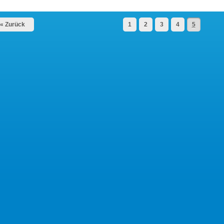
« Zurück
1
2
3
4
5