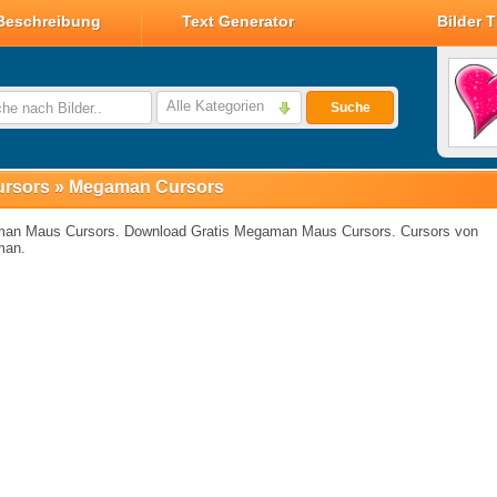
Beschreibung
Text Generator
Bilder 
Valentin Glitzer Bilder
Valentin Bilder
Alle Kategorien
Suche
Valentin Smileys
Disney Valentin Bilder
ursors
»
Megaman Cursors
an Maus Cursors. Download Gratis Megaman Maus Cursors. Cursors von
man.