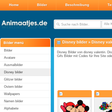
Home
Bilder
Beschreibung
Te
Alle 
Disney bilder
»
Disney val
Bilder
Disney Bilder von disney valentin. Dis
Gifs Bilder mit Codes für Ihre Site oder
Avatare
Ausmalbilder
Disney bilder
Glitzer bilder
Ostern bilder
Wallpapers
Namen bilder
Alphabete