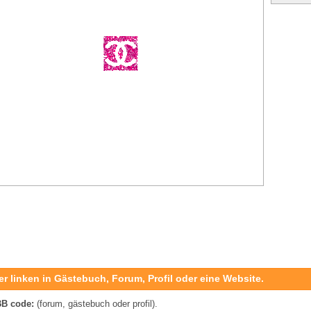
er linken in Gästebuch, Forum, Profil oder eine Website.
B code:
(forum, gästebuch oder profil).