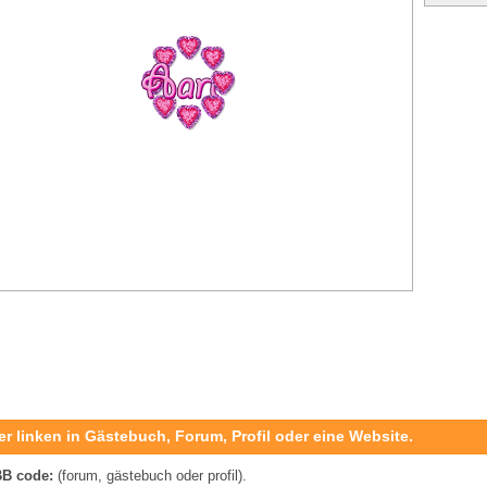
er linken in Gästebuch, Forum, Profil oder eine Website.
B code:
(forum, gästebuch oder profil).