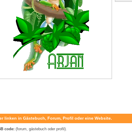
er linken in Gästebuch, Forum, Profil oder eine Website.
B code:
(forum, gästebuch oder profil).