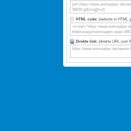
HTML code:
(website in HTML g
Direkte link:
(direkte URL zum Bi