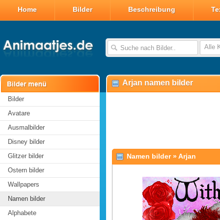
Home
Bilder
Beschreibung
Te
Alle 
Arjan namen bilder
Bilder
Avatare
Ausmalbilder
Disney bilder
Glitzer bilder
Namen bilder
»
Arjan
Ostern bilder
Wallpapers
Namen bilder
Alphabete