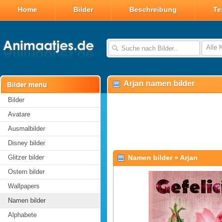
Home
Bilder
Beschreibung
Te
Alle 
Arjan namen bilder
Bilder
Avatare
Ausmalbilder
Disney bilder
Glitzer bilder
Namen bilder
»
Arjan
Ostern bilder
Wallpapers
Namen bilder
Alphabete