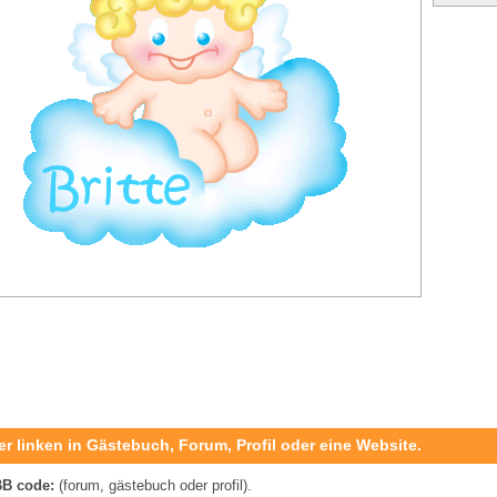
er linken in Gästebuch, Forum, Profil oder eine Website.
B code:
(forum, gästebuch oder profil).