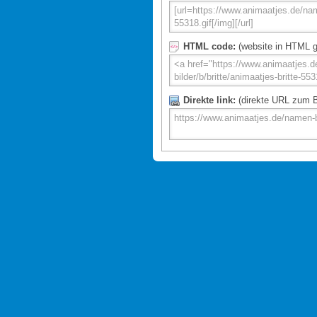
HTML code:
(website in HTML g
Direkte link:
(direkte URL zum Bi