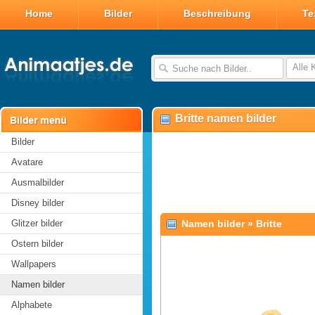
Home
Bilder
Beschreibung
Te
Alle 
Britte namen bilder
Bilder
Avatare
Ausmalbilder
Disney bilder
Glitzer bilder
Namen bilder
»
Britte
Ostern bilder
Wallpapers
Namen bilder
Alphabete