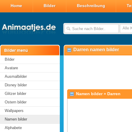
Home
Bilder
Beschreibung
Te
Alle 
Darren namen bilder
Bilder
Avatare
Ausmalbilder
Disney bilder
Glitzer bilder
Namen bilder
»
Darren
Ostern bilder
Wallpapers
Namen bilder
Alphabete