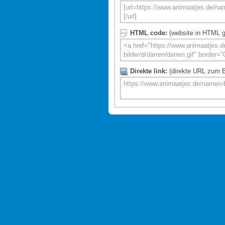
HTML code:
(website in HTML g
Direkte link:
(direkte URL zum Bi