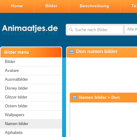
Home
Bilder
Beschreibung
Te
Alle 
Don namen bilder
Bilder
Avatare
Ausmalbilder
Disney bilder
Glitzer bilder
Namen bilder
»
Don
Ostern bilder
Wallpapers
Namen bilder
Alphabete