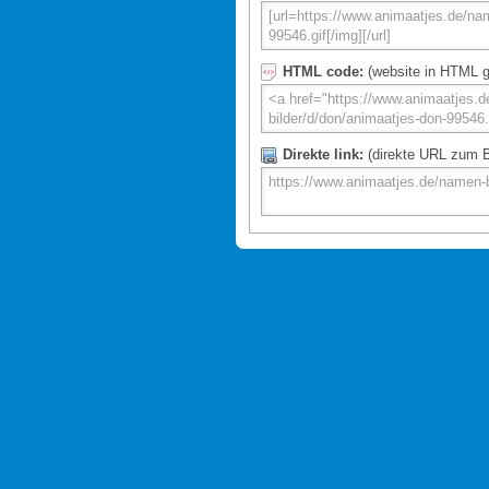
HTML code:
(website in HTML g
Direkte link:
(direkte URL zum Bi