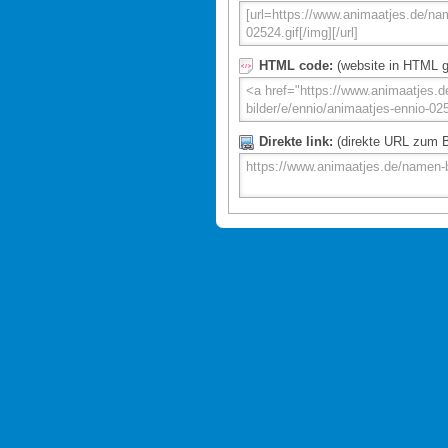
HTML code:
(website in HTML g
Direkte link:
(direkte URL zum Bi