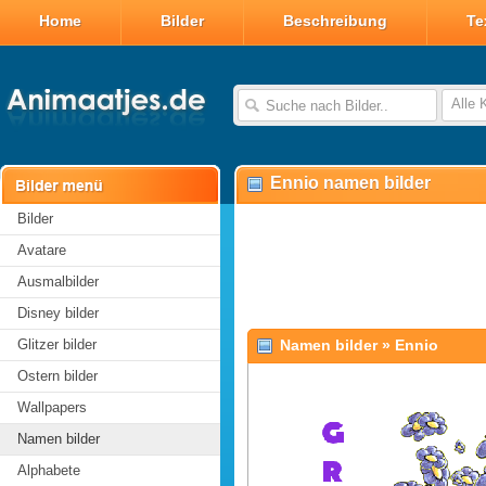
Home
Bilder
Beschreibung
Te
Alle 
Ennio namen bilder
Bilder
Avatare
Ausmalbilder
Disney bilder
Glitzer bilder
Namen bilder
»
Ennio
Ostern bilder
Wallpapers
Namen bilder
Alphabete