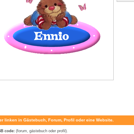
er linken in Gästebuch, Forum, Profil oder eine Website.
B code:
(forum, gästebuch oder profil).