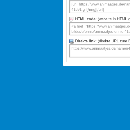
HTML code:
(website in HTML g
Direkte link:
(direkte URL zum Bi