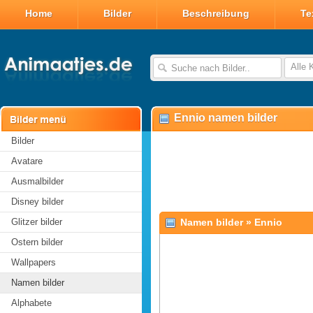
Home
Bilder
Beschreibung
Te
Alle 
Ennio namen bilder
Bilder
Avatare
Ausmalbilder
Disney bilder
Glitzer bilder
Namen bilder
»
Ennio
Ostern bilder
Wallpapers
Namen bilder
Alphabete