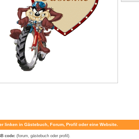
er linken in Gästebuch, Forum, Profil oder eine Website.
B code:
(forum, gästebuch oder profil).