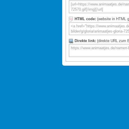
HTML code:
(website in HTML g
Direkte link:
(direkte URL zum Bi