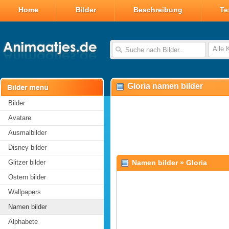
Home
Bilder
Beschreibung
Te
Alle 
Gloria namen bilder
Bilder
Avatare
Ausmalbilder
Disney bilder
Glitzer bilder
Namen bilder
»
Gloria
Ostern bilder
Wallpapers
Namen bilder
Alphabete