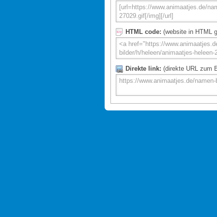
HTML code:
(website in HTML g
Direkte link:
(direkte URL zum Bi