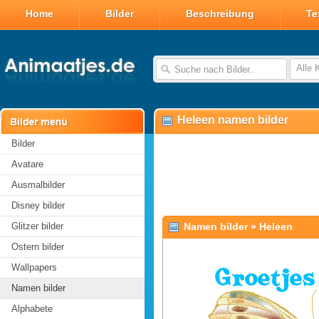
Home
Bilder
Beschreibung
Te
Alle 
Heleen namen bilder
Bilder
Avatare
Ausmalbilder
Disney bilder
Glitzer bilder
Namen bilder
»
Heleen
Ostern bilder
Wallpapers
Namen bilder
Alphabete