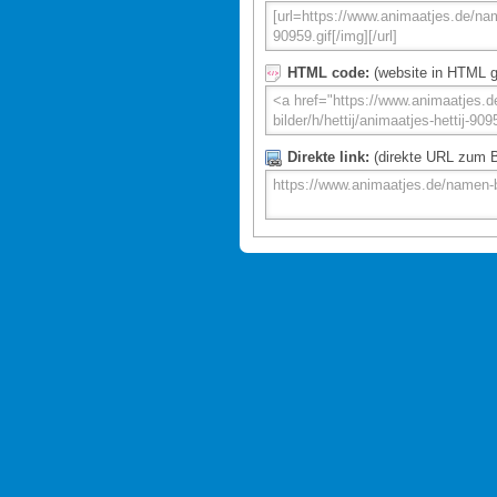
HTML code:
(website in HTML g
Direkte link:
(direkte URL zum Bi