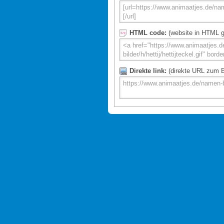
HTML code:
(website in HTML g
Direkte link:
(direkte URL zum Bi