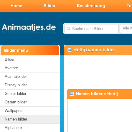
Home
Bilder
Beschreibung
Te
Alle 
Hettij namen bilder
Bilder
Avatare
Ausmalbilder
Disney bilder
Glitzer bilder
Namen bilder
»
Hettij
Ostern bilder
Wallpapers
Namen bilder
Alphabete