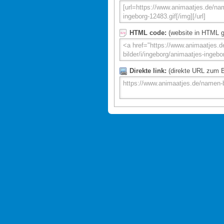
HTML code:
(website in HTML g
Direkte link:
(direkte URL zum Bi