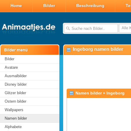
Home
Bilder
Beschreibung
Te
Alle 
Ingeborg namen bilder
Bilder
Avatare
Ausmalbilder
Disney bilder
Glitzer bilder
Namen bilder
»
Ingeborg
Ostern bilder
Wallpapers
Namen bilder
Alphabete