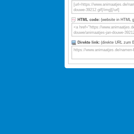
HTML code:
(website in HTML g
Direkte link:
(direkte URL zum Bi