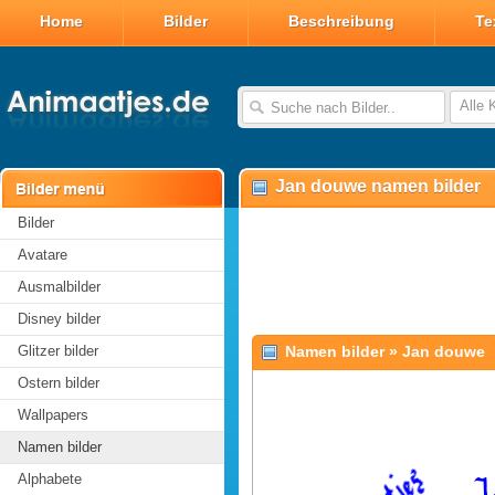
Home
Bilder
Beschreibung
Te
Alle 
Jan douwe namen bilder
Bilder
Avatare
Ausmalbilder
Disney bilder
Glitzer bilder
Namen bilder
»
Jan douwe
Ostern bilder
Wallpapers
Namen bilder
Alphabete