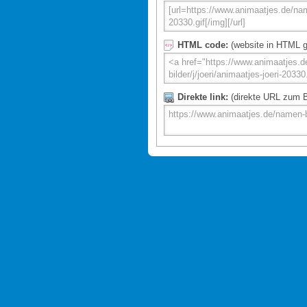
HTML code:
(website in HTML g
Direkte link:
(direkte URL zum Bi