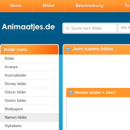
Home
Bilder
Beschreibung
Te
Alle 
Joeri namen bilder
Bilder
Avatare
Ausmalbilder
Disney bilder
Glitzer bilder
Namen bilder
»
Joeri
Ostern bilder
Wallpapers
Namen bilder
Alphabete