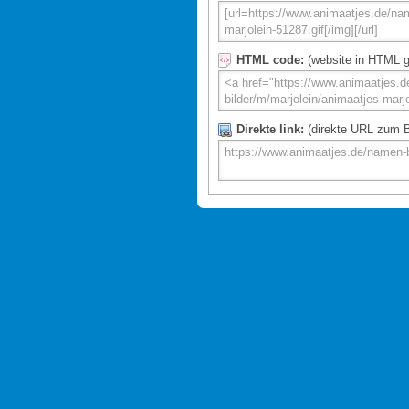
HTML code:
(website in HTML g
Direkte link:
(direkte URL zum Bi