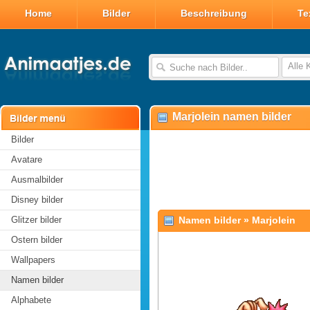
Home
Bilder
Beschreibung
Te
Alle 
Marjolein namen bilder
Bilder
Avatare
Ausmalbilder
Disney bilder
Glitzer bilder
Namen bilder
»
Marjolein
Ostern bilder
Wallpapers
Namen bilder
Alphabete