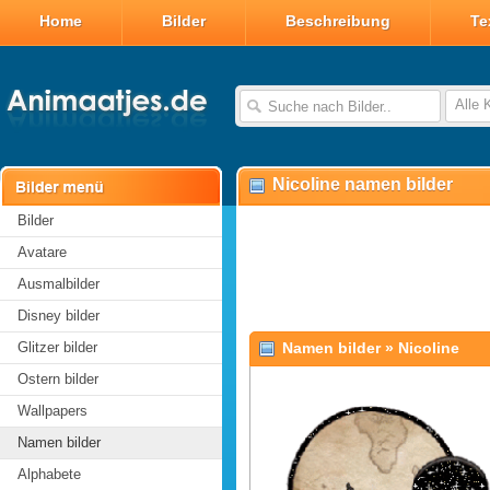
Home
Bilder
Beschreibung
Te
Alle 
Nicoline namen bilder
Bilder
Avatare
Ausmalbilder
Disney bilder
Glitzer bilder
Namen bilder
»
Nicoline
Ostern bilder
Wallpapers
Namen bilder
Alphabete