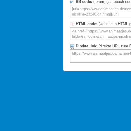
BB code:
(forum, gästebuch oder 
HTML code:
(website in HTML g
Direkte link:
(direkte URL zum Bi