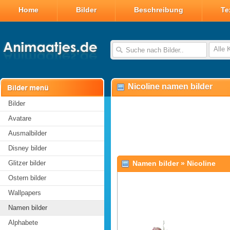
Home
Bilder
Beschreibung
Te
Alle 
Nicoline namen bilder
Bilder
Avatare
Ausmalbilder
Disney bilder
Glitzer bilder
Namen bilder
»
Nicoline
Ostern bilder
Wallpapers
Namen bilder
Alphabete