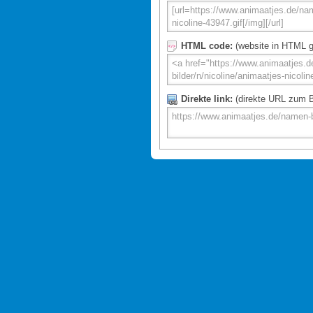
HTML code:
(website in HTML g
Direkte link:
(direkte URL zum Bi