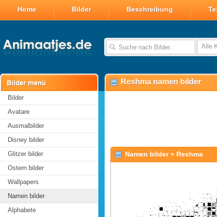
Home
Bilder
Beschreibung
Te
Alle 
Reshma namen bilder
Bilder
Avatare
Ausmalbilder
Disney bilder
Glitzer bilder
Namen bilder
»
Reshma
Ostern bilder
Wallpapers
Namen bilder
Alphabete