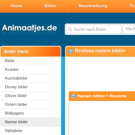
Home
Bilder
Beschreibung
Te
Alle 
Reshma namen bilder
Bilder
Avatare
Ausmalbilder
Disney bilder
Glitzer bilder
Namen bilder
»
Reshma
Ostern bilder
Wallpapers
Namen bilder
Alphabete