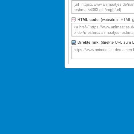
HTML code:
(website in HTML g
Direkte link:
(direkte URL zum Bi