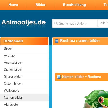
Home
Bilder
Beschreibung
Te
Alle 
Reshma namen bilder
Bilder
Avatare
Ausmalbilder
Disney bilder
Glitzer bilder
Namen bilder
»
Reshma
Ostern bilder
Wallpapers
Namen bilder
Alphabete